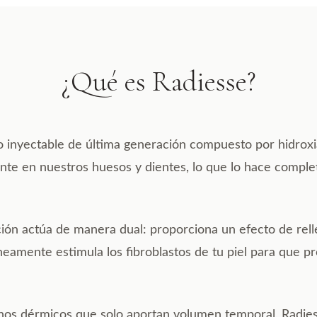
¿Qué es Radiesse?
o inyectable de última generación compuesto por hidroxia
te en nuestros huesos y dientes, lo que lo hace compl
ción actúa de manera dual: proporciona un efecto de rel
áneamente estimula los fibroblastos de tu piel para que
lenos dérmicos que solo aportan volumen temporal, Radie