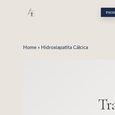
Skip
[elfsight_popup id="1"]
Inici
to
main
content
Home
»
Hidroxiapatita Cálcica
Tr