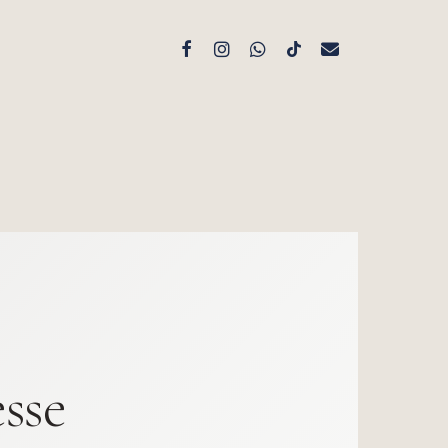
facebook
instagram
whatsapp
tiktok
email
sse