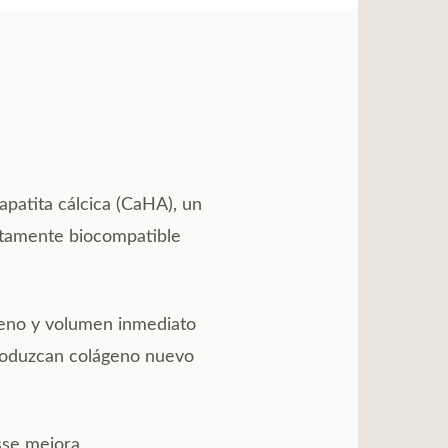
patita cálcica (CaHA), un
etamente biocompatible
leno y volumen inmediato
 produzcan colágeno nuevo
sse mejora