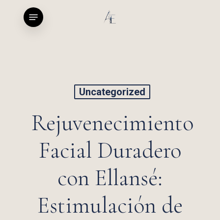
Skip
[elfsight_popup id="1"]
Menu
to
main
content
Uncategorized
Rejuvenecimiento
Facial Duradero
con Ellansé:
Estimulación de